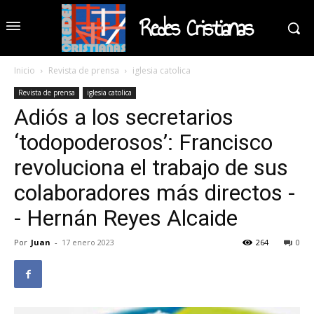
Redes Cristianas
Inicio
Revista de prensa
iglesia catolica
Revista de prensa
iglesia catolica
Adiós a los secretarios
‘todopoderosos’: Francisco
revoluciona el trabajo de sus
colaboradores más directos -
- Hernán Reyes Alcaide
Por
Juan
-
17 enero 2023
264
0