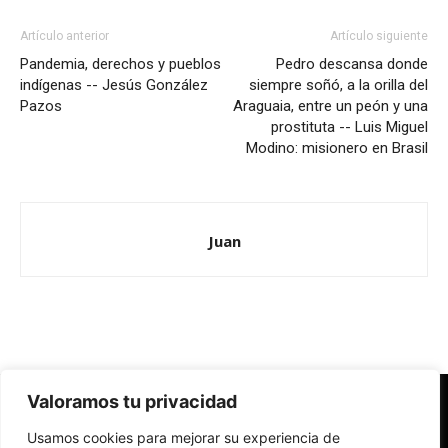
Artículo anterior
Artículo siguiente
Pandemia, derechos y pueblos
Pedro descansa donde
indígenas -- Jesús González
siempre soñó, a la orilla del
Pazos
Araguaia, entre un peón y una
prostituta -- Luis Miguel
Modino: misionero en Brasil
Juan
Valoramos tu privacidad
Redes Cristianas
Usamos cookies para mejorar su experiencia de
Una mirada alternativa sobre la Iglesia católica y la sociedad