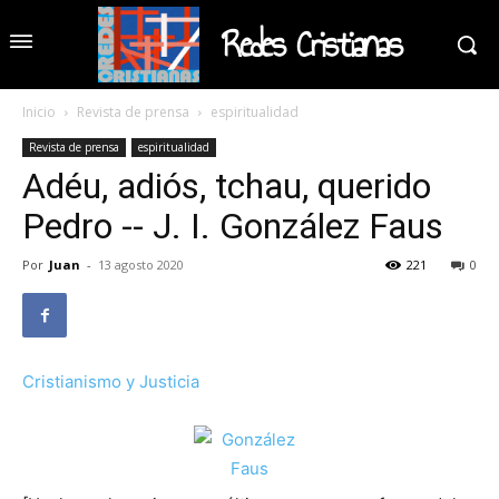
Redes Cristianas
Inicio
Revista de prensa
espiritualidad
Revista de prensa
espiritualidad
Adéu, adiós, tchau, querido
Pedro -- J. I. González Faus
Por
Juan
-
13 agosto 2020
221
0
Cristianismo y Justicia