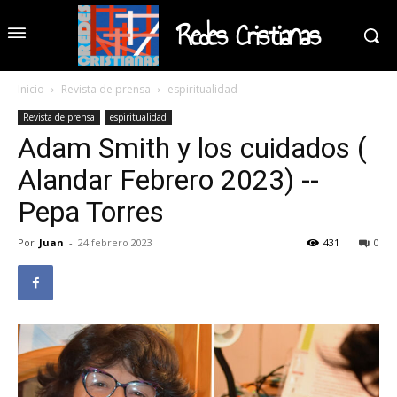
Redes Cristianas
Inicio
Revista de prensa
espiritualidad
Revista de prensa
espiritualidad
Adam Smith y los cuidados (
Alandar Febrero 2023) --
Pepa Torres
Por
Juan
-
24 febrero 2023
431
0