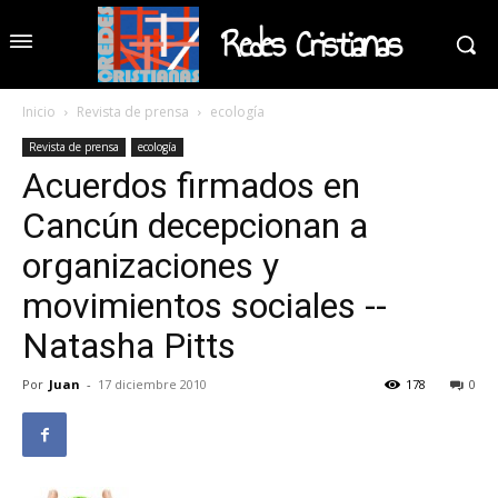
Redes Cristianas
Inicio
Revista de prensa
ecología
Revista de prensa
ecología
Acuerdos firmados en
Cancún decepcionan a
organizaciones y
movimientos sociales --
Natasha Pitts
Por
Juan
-
17 diciembre 2010
178
0