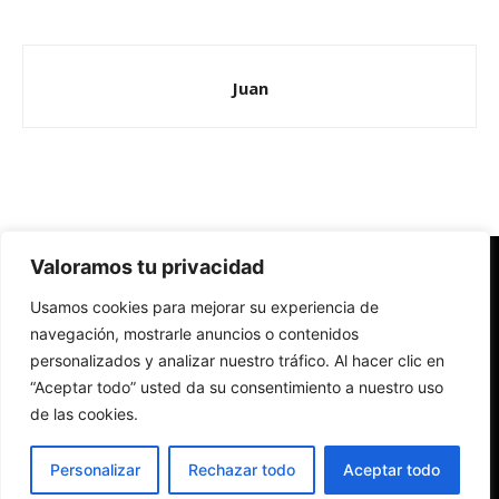
Juan
Valoramos tu privacidad
Redes Cristianas
Usamos cookies para mejorar su experiencia de
Una mirada alternativa sobre la Iglesia católica y la sociedad
- Colectivos de Redes Cristianas
navegación, mostrarle anuncios o contenidos
personalizados y analizar nuestro tráfico. Al hacer clic en
“Aceptar todo” usted da su consentimiento a nuestro uso
de las cookies.
Personalizar
Rechazar todo
Aceptar todo