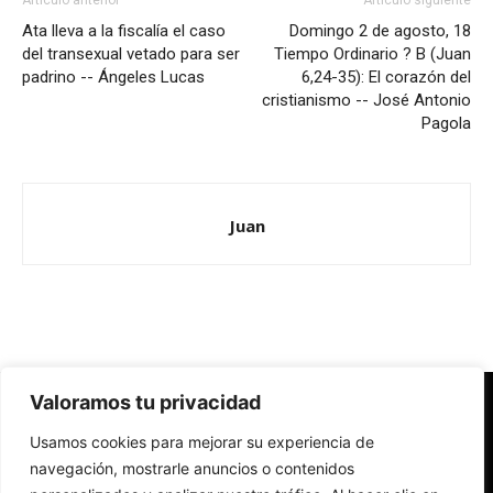
Artículo anterior
Artículo siguiente
Ata lleva a la fiscalía el caso
Domingo 2 de agosto, 18
del transexual vetado para ser
Tiempo Ordinario ? B (Juan
padrino -- Ángeles Lucas
6,24-35): El corazón del
cristianismo -- José Antonio
Pagola
Juan
Valoramos tu privacidad
Redes Cristianas
Usamos cookies para mejorar su experiencia de
Una mirada alternativa sobre la Iglesia católica y la sociedad
- Colectivos de Redes Cristianas
navegación, mostrarle anuncios o contenidos