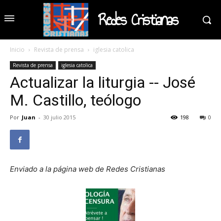
Redes Cristianas
Inicio
Revista de prensa
iglesia catolica
Revista de prensa
iglesia catolica
Actualizar la liturgia -- José
M. Castillo, teólogo
Por
Juan
-
30 julio 2015
198
0
Enviado a la página web de Redes Cristianas