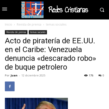
Redes Cristianas
Inicio
Revista de prensa
temas sociales
Revista de prensa
temas sociales
Acto de piratería de EE.UU.
en el Caribe: Venezuela
denuncia «descarado robo»
de buque petrolero
Por
Juan
-
12 diciembre 2025
176
0