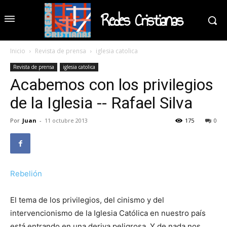
Redes Cristianas
Inicio
Revista de prensa
iglesia catolica
Revista de prensa
iglesia catolica
Acabemos con los privilegios
de la Iglesia -- Rafael Silva
Por
Juan
-
11 octubre 2013
175
0
Rebelión
El tema de los privilegios, del cinismo y del
intervencionismo de la Iglesia Católica en nuestro país
está entrando en una deriva peligrosa. Y de nada nos