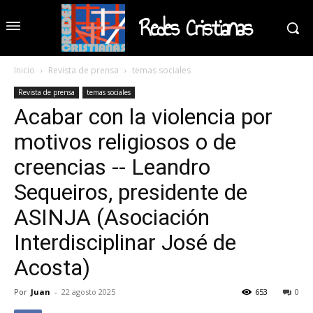
Redes Cristianas
Inicio
Revista de prensa
temas sociales
Revista de prensa
temas sociales
Acabar con la violencia por
motivos religiosos o de
creencias -- Leandro
Sequeiros, presidente de
ASINJA (Asociación
Interdisciplinar José de
Acosta)
Por
Juan
-
22 agosto 2025
653
0