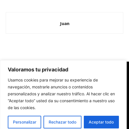
Juan
Valoramos tu privacidad
Redes Cristianas
Usamos cookies para mejorar su experiencia de
Una mirada alternativa sobre la Iglesia católica y la sociedad
- Colectivos de Redes Cristianas
navegación, mostrarle anuncios o contenidos
personalizados y analizar nuestro tráfico. Al hacer clic en
“Aceptar todo” usted da su consentimiento a nuestro uso
de las cookies.
Personalizar
Rechazar todo
Aceptar todo