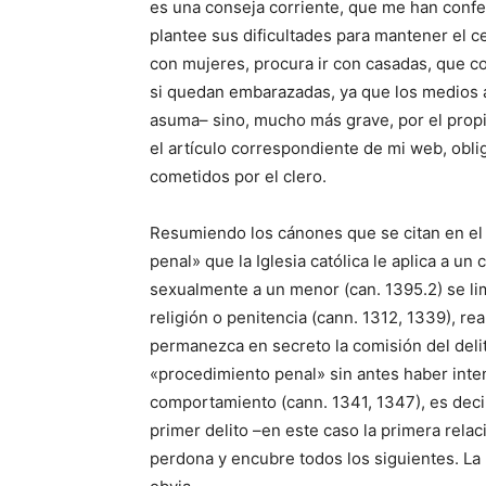
es una conseja corriente, que me han confe
plantee sus dificultades para mantener el ce
con mujeres, procura ir con casadas, que con
si quedan embarazadas, ya que los medios a
asuma– sino, mucho más grave, por el pro
el artículo correspondiente de mi web, obli
cometidos por el clero.
Resumiendo los cánones que se citan en el a
penal» que la Iglesia católica le aplica a u
sexualmente a un menor (can. 1395.2) se lim
religión o penitencia (cann. 1312, 1339), re
permanezca en secreto la comisión del del
«procedimiento penal» sin antes haber inte
comportamiento (cann. 1341, 1347), es decir,
primer delito –en este caso la primera relac
perdona y encubre todos los siguientes. La b