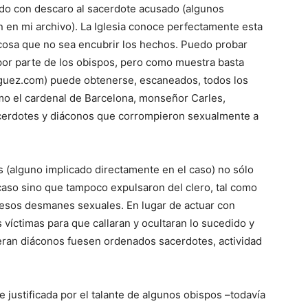
ido con descaro al sacerdote acusado (algunos
 en mi archivo). La Iglesia conoce perfectamente esta
cosa que no sea encubrir los hechos. Puedo probar
or parte de los obispos, pero como muestra basta
iguez.com) puede obtenerse, escaneados, todos los
o el cardenal de Barcelona, monseñor Carles,
cerdotes y diáconos que corrompieron sexualmente a
es (alguno implicado directamente en el caso) no sólo
l caso sino que tampoco expulsaron del clero, tal como
 esos desmanes sexuales. En lugar de actuar con
s víctimas para que callaran y ocultaran lo sucedido y
eran diáconos fuesen ordenados sacerdotes, actividad
ne justificada por el talante de algunos obispos –todavía