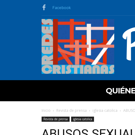
Facebook
QUIÉN
Inicio
Revista de prensa
iglesia catolica
ABUSOS
Revista de prensa
iglesia catolica
ABUSOS SEXUAL