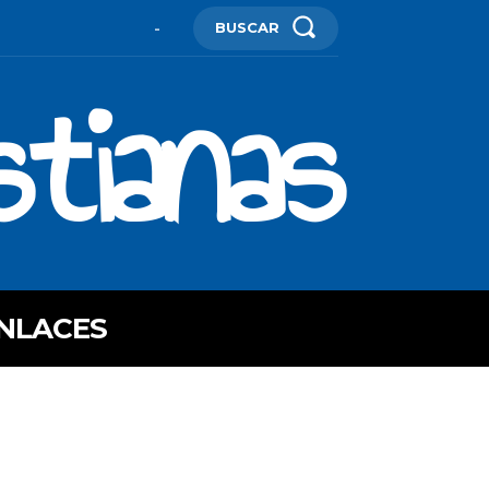
BUSCAR
-
stianas
NLACES