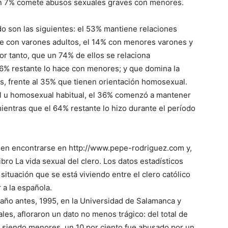
n 7% comete abusos sexuales graves con menores.
do son las siguientes: el 53% mantiene relaciones
ce con varones adultos, el 14% con menores varones y
r tanto, que un 74% de ellos se relaciona
6% restante lo hace con menores; y que domina la
os, frente al 35% que tienen orientación homosexual.
al u homosexual habitual, el 36% comenzó a mantener
ientras que el 64% restante lo hizo durante el período
eden encontrarse en http://www.pepe-rodriguez.com y,
libro La vida sexual del clero. Los datos estadísticos
ituación que se está viviendo entre el clero católico
 a la española.
 año antes, 1995, en la Universidad de Salamanca y
les, afloraron un dato no menos trágico: del total de
 siendo menores, un 10 por ciento fue abusado por un