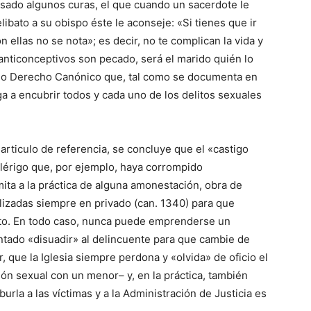
sado algunos curas, el que cuando un sacerdote le
libato a su obispo éste le aconseje: «Si tienes que ir
 ellas no se nota»; es decir, no te complican la vida y
nticonceptivos son pecado, será el marido quién lo
pio Derecho Canónico que, tal como se documenta en
ga a encubrir todos y cada uno de los delitos sexuales
rticulo de referencia, se concluye que el «castigo
n clérigo que, por ejemplo, haya corrompido
ita a la práctica de alguna amonestación, obra de
alizadas siempre en privado (can. 1340) para que
ito. En todo caso, nunca puede emprenderse un
ntado «disuadir» al delincuente para que cambie de
 que la Iglesia siempre perdona y «olvida» de oficio el
ión sexual con un menor– y, en la práctica, también
urla a las víctimas y a la Administración de Justicia es