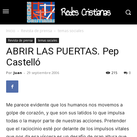
Redes Cristianas
Inicio
Revista de prensa
temas sociales
Revista de prensa
temas sociales
ABRIR LAS PUERTAS. Pep
Castelló
Por
Juan
-
29 septiembre 2006
215
0
Me parece evidente que los humanos nos movemos a
golpe de corazón, y que son sus latidos lo que impulsa
todas o la mayor parte de nuestras acciones. Pretender
que el raciocinio esté por delante de los impulsos vitales
que nos da esa víscera es un desafío de gran altura que