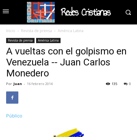
Redes Cristianas
Inicio
Revista de prensa
América Latina
Revista de prensa
América Latina
A vueltas con el golpismo en
Venezuela -- Juan Carlos
Monedero
Por
Juan
-
16 febrero 2014
135
0
Público