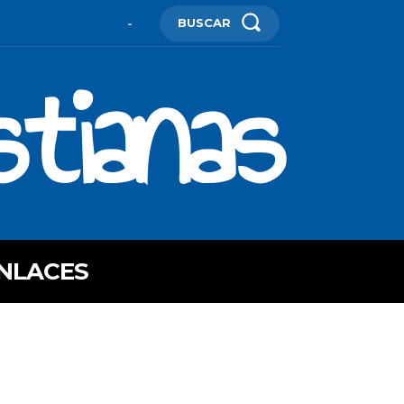
BUSCAR
-
stianas
NLACES