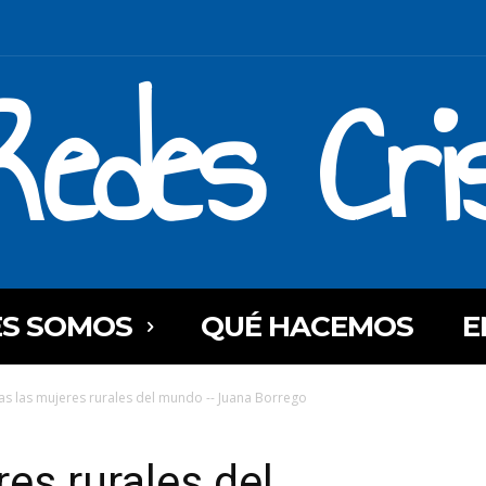
Redes Cri
ES SOMOS
QUÉ HACEMOS
E
as las mujeres rurales del mundo -- Juana Borrego
es rurales del