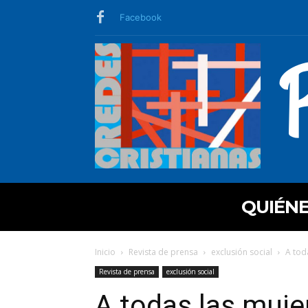
Facebook
QUIÉN
Inicio
Revista de prensa
exclusión social
A tod
Revista de prensa
exclusión social
A todas las mujer