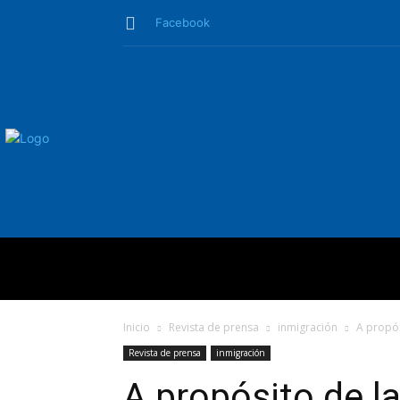
Facebook
QUIÉNES SO
Inicio
Revista de prensa
inmigración
A propós
Revista de prensa
inmigración
A propósito de la