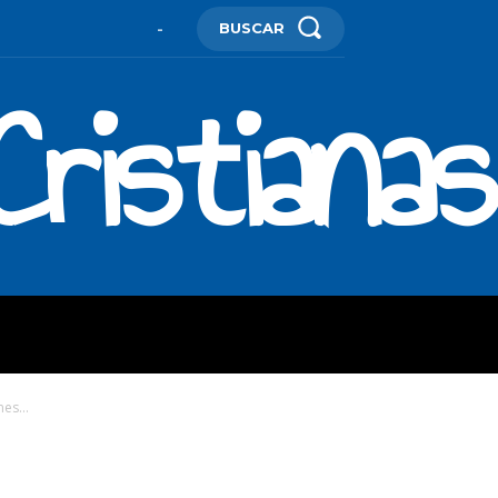
BUSCAR
-
ristianas
ES
MORE
es...