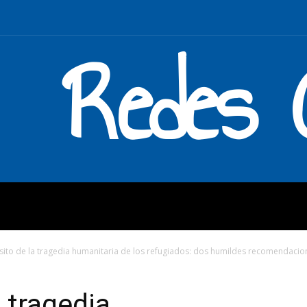
Redes C
MOS
QUÉ HACEMOS
ENLAC
ito de la tragedia humanitaria de los refugiados: dos humildes recomendacion
 tragedia