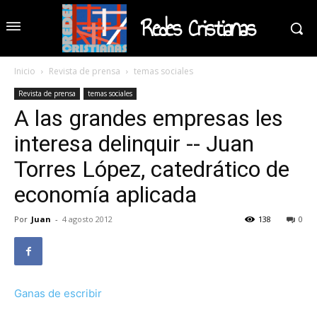
Redes Cristianas
Inicio
Revista de prensa
temas sociales
Revista de prensa
temas sociales
A las grandes empresas les
interesa delinquir -- Juan
Torres López, catedrático de
economía aplicada
Por
Juan
-
4 agosto 2012
138
0
Ganas de escribir