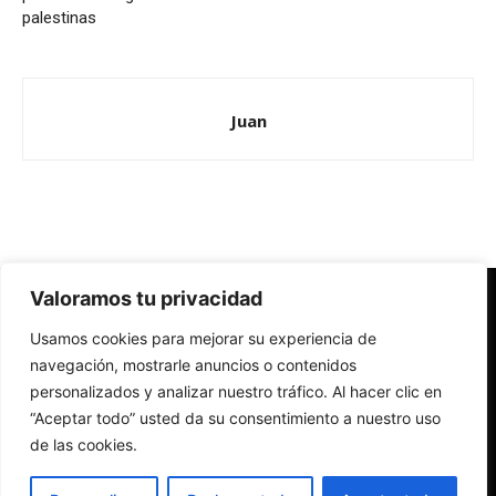
palestinas
Juan
Valoramos tu privacidad
Redes Cristianas
Usamos cookies para mejorar su experiencia de
Una mirada alternativa sobre la Iglesia católica y la sociedad
- Colectivos de Redes Cristianas
navegación, mostrarle anuncios o contenidos
personalizados y analizar nuestro tráfico. Al hacer clic en
“Aceptar todo” usted da su consentimiento a nuestro uso
de las cookies.