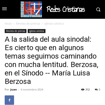
Redes Cristianas
Inicio
Revista de prensa
iglesia catolica
Revista de prensa
iglesia catolica
A la salida del aula sinodal:
Es cierto que en algunos
temas seguimos caminando
con mucha lentitud. Berzosa,
en el Sínodo -- María Luisa
Berzosa
Por
Juan
-
6 noviembre 2024
312
0