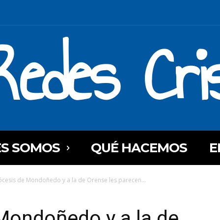
Redes Cri
ES SOMOS
QUÉ HACEMOS
E
iócesis de Mondoñedo y a la de Orense les parecen...
 Mondoñedo y a la de