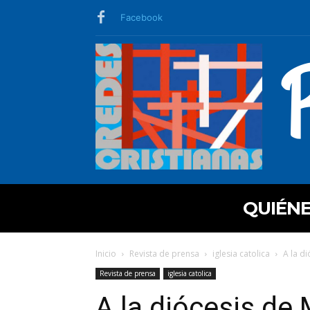
Facebook
QUIÉN
Inicio
Revista de prensa
iglesia catolica
A la d
Revista de prensa
iglesia catolica
A la diócesis de