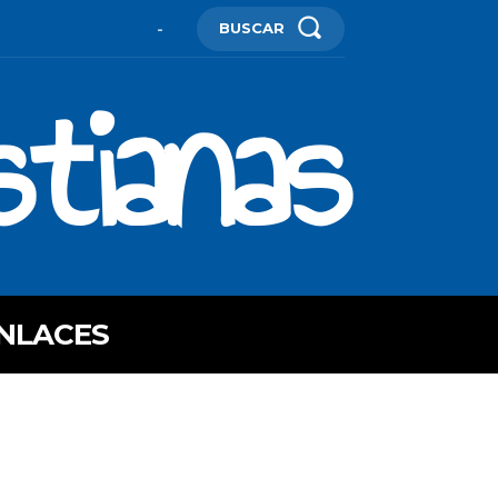
BUSCAR
-
stianas
NLACES