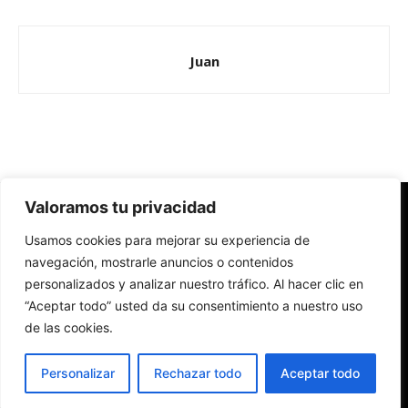
Juan
Valoramos tu privacidad
Redes Cristianas
Usamos cookies para mejorar su experiencia de
Una mirada alternativa sobre la Iglesia católica y la sociedad
- Colectivos de Redes Cristianas
navegación, mostrarle anuncios o contenidos
personalizados y analizar nuestro tráfico. Al hacer clic en
“Aceptar todo” usted da su consentimiento a nuestro uso
de las cookies.
Personalizar
Rechazar todo
Aceptar todo