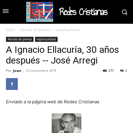
Redes Cristianas
Inicio
Revista de prensa
espiritualidad
Revista de prensa
espiritualidad
A Ignacio Ellacuría, 30 años
después -- José Arregi
Por
Juan
-
25 noviembre 2019
271
0
Enviado a la página web de Redes Cristianas