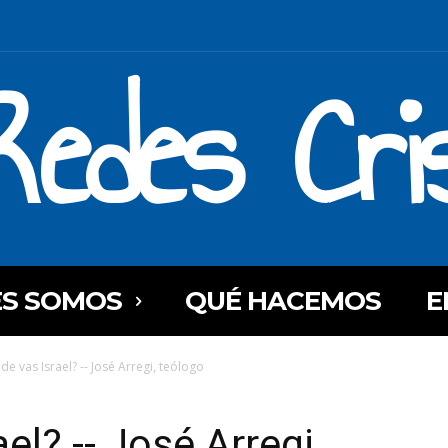
Redes Cri
ES SOMOS
QUÉ HACEMOS
E
de vas Israel? -- José Arregi, teólogo
el? -- José Arregi,