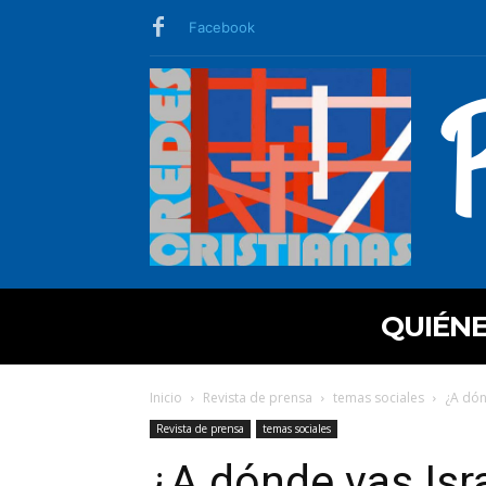
Facebook
QUIÉN
Inicio
Revista de prensa
temas sociales
¿A dón
Revista de prensa
temas sociales
¿A dónde vas Isra