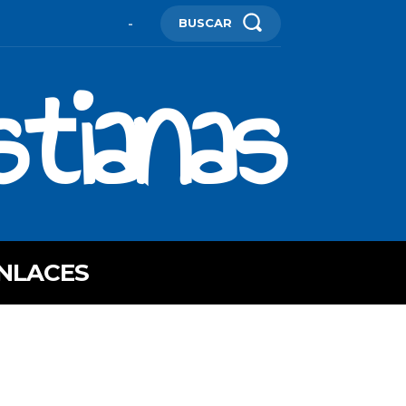
BUSCAR
-
stianas
NLACES