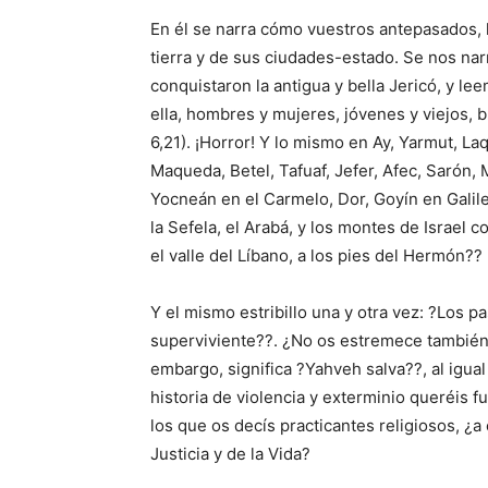
En él se narra cómo vuestros antepasados,
tierra y de sus ciudades-estado. Se nos na
conquistaron la antigua y bella Jericó, y l
ella, hombres y mujeres, jóvenes y viejos, 
6,21). ¡Horror! Y lo mismo en Ay, Yarmut, La
Maqueda, Betel, Tafuaf, Jefer, Afec, Sarón
Yocneán en el Carmelo, Dor, Goyín en Galile
la Sefela, el Arabá, y los montes de Israel 
el valle del Líbano, a los pies del Hermón??
Y el mismo estribillo una y otra vez: ?Los pa
superviviente??. ¿No os estremece también a
embargo, significa ?Yahveh salva??, al igu
historia de violencia y exterminio queréis f
los que os decís practicantes religiosos, ¿
Justicia y de la Vida?