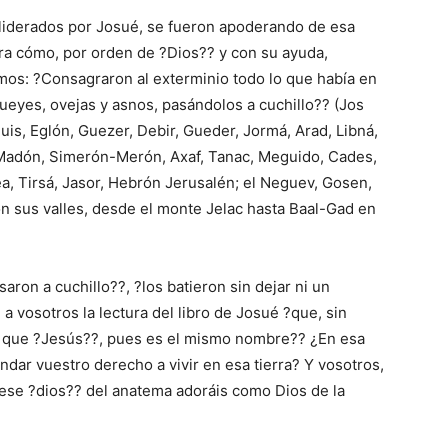
 liderados por Josué, se fueron apoderando de esa
rra cómo, por orden de ?Dios?? y con su ayuda,
eemos: ?Consagraron al exterminio todo lo que había en
bueyes, ovejas y asnos, pasándolos a cuchillo?? (Jos
quis, Eglón, Guezer, Debir, Gueder, Jormá, Arad, Libná,
, Madón, Simerón-Merón, Axaf, Tanac, Meguido, Cades,
a, Tirsá, Jasor, Hebrón Jerusalén; el Neguev, Gosen,
con sus valles, desde el monte Jelac hasta Baal-Gad en
saron a cuchillo??, ?los batieron sin dejar ni un
 vosotros la lectura del libro de Josué ?que, sin
al que ?Jesús??, pues es el mismo nombre?? ¿En esa
undar vuestro derecho a vivir en esa tierra? Y vosotros,
a ese ?dios?? del anatema adoráis como Dios de la