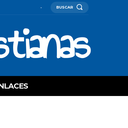
BUSCAR
-
stianas
NLACES