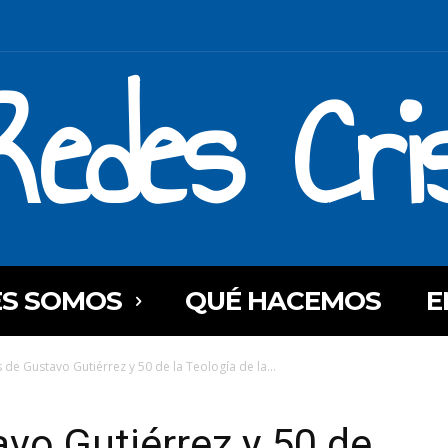
Redes Cri
ES SOMOS
QUÉ HACEMOS
E
 de Gustavo Gutiérrez y 50 de la Teología de la...
vo Gutiérrez y 50 de