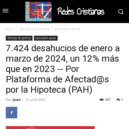
Redes Cristianas
Inicio
Revista de prensa
exclusión social
Revista de prensa
exclusión social
7.424 desahucios de enero a
marzo de 2024, un 12% más
que en 2023 -- Por
Plataforma de Afectad@s
por la Hipoteca (PAH)
Por
Juan
-
13 junio 2024
557
0