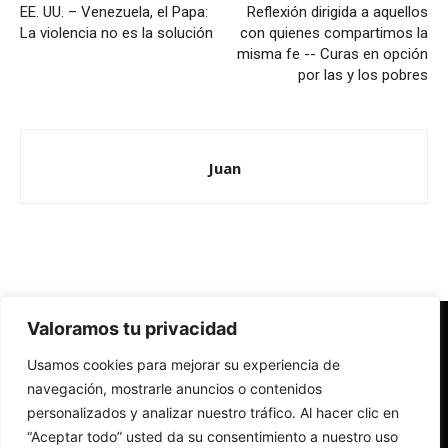
EE. UU. – Venezuela, el Papa:
Reflexión dirigida a aquellos
La violencia no es la solución
con quienes compartimos la
misma fe -- Curas en opción
por las y los pobres
Juan
Valoramos tu privacidad
Redes Cristianas
Usamos cookies para mejorar su experiencia de
Una mirada alternativa sobre la Iglesia católica y la sociedad
- Colectivos de Redes Cristianas
navegación, mostrarle anuncios o contenidos
personalizados y analizar nuestro tráfico. Al hacer clic en
“Aceptar todo” usted da su consentimiento a nuestro uso