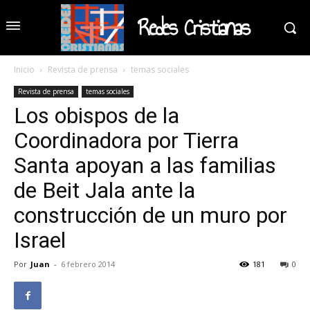
Redes Cristianas
Inicio
Revista de prensa
temas sociales
Revista de prensa
temas sociales
Los obispos de la
Coordinadora por Tierra
Santa apoyan a las familias
de Beit Jala ante la
construcción de un muro por
Israel
Por
Juan
-
6 febrero 2014
181
0