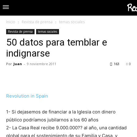
Red
Inicio
Revista de prensa
temas sociales
Revista de prensa
temas sociales
50 datos para temblar e
indignarse
Por
Juan
-
9 noviembre 2011
163
0
Revolution in Spain
1- Si dejasemos de financiar a la Iglesia con dinero
público podríamos jubilarnos a los 60 años
2- La Casa Real recibe 9.000.000?? al año, una cantidad
global para el sostenimiento de su Familia y Casa, y