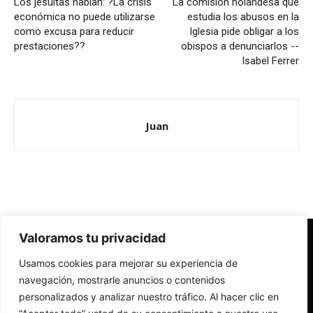
Los jesuitas hablan: ?La crisis
La comisión holandesa que
económica no puede utilizarse
estudia los abusos en la
como excusa para reducir
Iglesia pide obligar a los
prestaciones??
obispos a denunciarlos --
Isabel Ferrer
Juan
Valoramos tu privacidad
Redes Cristianas
Usamos cookies para mejorar su experiencia de
Una mirada alternativa sobre la Iglesia católica y la sociedad
- Colectivos de Redes Cristianas
navegación, mostrarle anuncios o contenidos
personalizados y analizar nuestro tráfico. Al hacer clic en