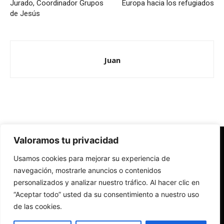
Jurado, Coordinador Grupos
Europa hacia los refugiados
de Jesús
Juan
Valoramos tu privacidad
Redes Cristianas
Usamos cookies para mejorar su experiencia de
Una mirada alternativa sobre la Iglesia católica y la sociedad
- Colectivos de Redes Cristianas
navegación, mostrarle anuncios o contenidos
personalizados y analizar nuestro tráfico. Al hacer clic en
“Aceptar todo” usted da su consentimiento a nuestro uso
de las cookies.