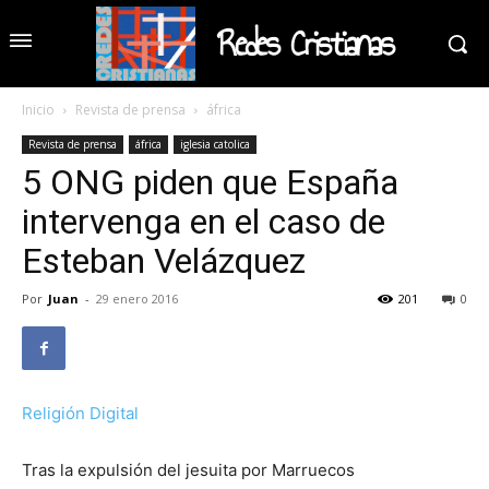
Redes Cristianas
Inicio
Revista de prensa
áfrica
Revista de prensa
áfrica
iglesia catolica
5 ONG piden que España
intervenga en el caso de
Esteban Velázquez
Por
Juan
-
29 enero 2016
201
0
Religión Digital
Tras la expulsión del jesuita por Marruecos