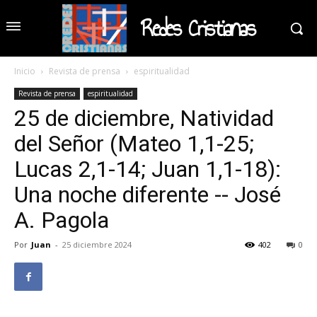
Redes Cristianas
Inicio
Revista de prensa
espiritualidad
Revista de prensa
espiritualidad
25 de diciembre, Natividad
del Señor (Mateo 1,1-25;
Lucas 2,1-14; Juan 1,1-18):
Una noche diferente -- José
A. Pagola
Por
Juan
-
25 diciembre 2024
402
0