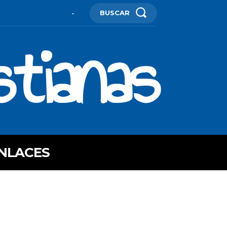
BUSCAR
-
stianas
NLACES