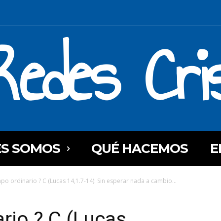
Redes Cri
ES SOMOS
QUÉ HACEMOS
E
po ordinario ? C (Lucas 14,1.7-14): Sin esperar nada a cambio...
rio ? C (Lucas