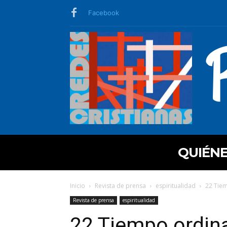
Facebook
QUIÉN
Inicio
Revista de prensa
espiritualidad
22 Tiem
Revista de prensa
espiritualidad
22 Tiempo ordina