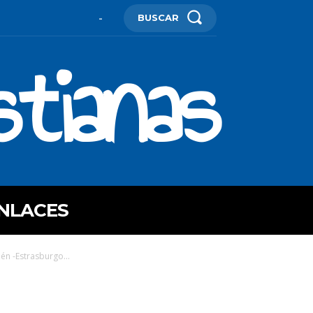
BUSCAR
-
stianas
NLACES
én -Estrasburgo...