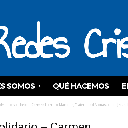
Redes Cri
ES SOMOS
QUÉ HACEMOS
E
dviento solidario -- Carmen Herrero Martínez, Fraternidad Monástica de Jerusal
olidario -- Carmen