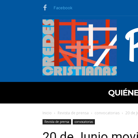
Facebook
QUIÉN
Inicio
Revista de prensa
convocatorias
20 de J
Revista de prensa
convocatorias
20 de Junio movi