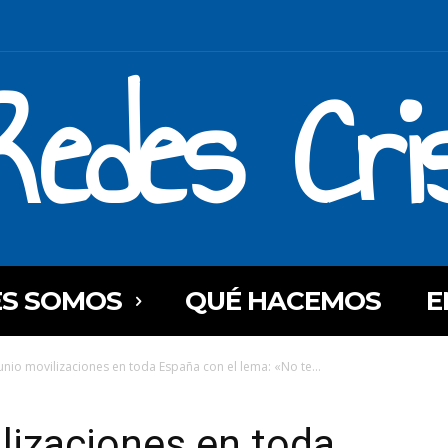
Redes Cri
ES SOMOS
QUÉ HACEMOS
E
unio movilizaciones en toda España con el lema: «No te...
lizaciones en toda