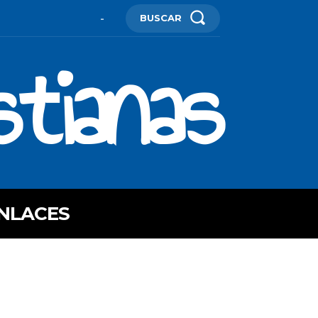
BUSCAR
-
stianas
NLACES