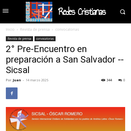
Redes Cristianas
Inicio
Revista de prensa
convocatorias
Revista de prensa
convocatorias
2° Pre-Encuentro en
preparación a San Salvador --
Sicsal
Por
Juan
-
14 marzo 2025
344
0