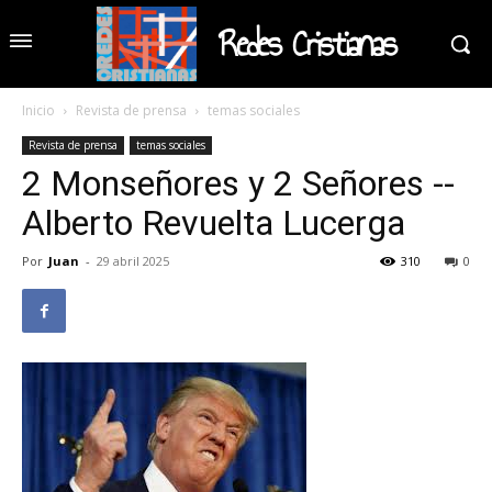
Redes Cristianas
Inicio
Revista de prensa
temas sociales
Revista de prensa
temas sociales
2 Monseñores y 2 Señores --
Alberto Revuelta Lucerga
Por
Juan
-
29 abril 2025
310
0