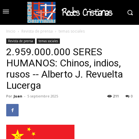
Redes Cristianas
Inicio
Revista de prensa
temas sociales
Revista de prensa
temas sociales
2.959.000.000 SERES
HUMANOS: Chinos, indios,
rusos -- Alberto J. Revuelta
Lucerga
Por
Juan
-
5 septiembre 2025
211
0