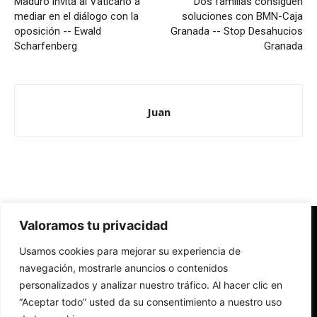
Maduro invita al Vaticano a
Dos familias consiguen
mediar en el diálogo con la
soluciones con BMN-Caja
oposición -- Ewald
Granada -- Stop Desahucios
Scharfenberg
Granada
Juan
Valoramos tu privacidad
Redes Cristianas
Usamos cookies para mejorar su experiencia de
Una mirada alternativa sobre la Iglesia católica y la sociedad
- Colectivos de Redes Cristianas
navegación, mostrarle anuncios o contenidos
personalizados y analizar nuestro tráfico. Al hacer clic en
“Aceptar todo” usted da su consentimiento a nuestro uso