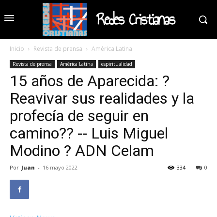
Redes Cristianas
Inicio
Revista de prensa
América Latina
Revista de prensa
América Latina
espiritualidad
15 años de Aparecida: ?
Reavivar sus realidades y la
profecía de seguir en
camino?? -- Luis Miguel
Modino ? ADN Celam
Por
Juan
-
16 mayo 2022
334
0