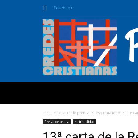
Facebook
QUIÉNES SO
Inicio
Revista de prensa
espiritualidad
13ª ca
Revista de prensa
espiritualidad
13ª carta de la R