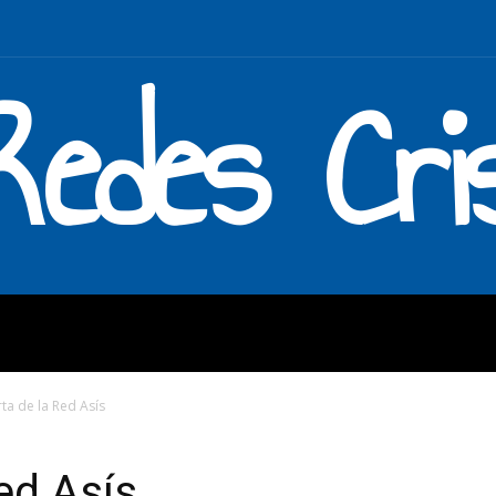
Redes Cri
MOS
QUÉ HACEMOS
ENLAC
rta de la Red Asís
ed Asís