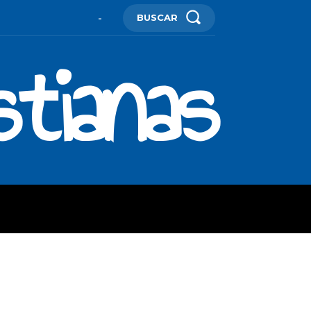
BUSCAR
-
stianas
ES
MORE