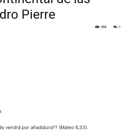
dro Pierre
498
0
s
ás vendrá por añadidura?? (Mateo 6,33).