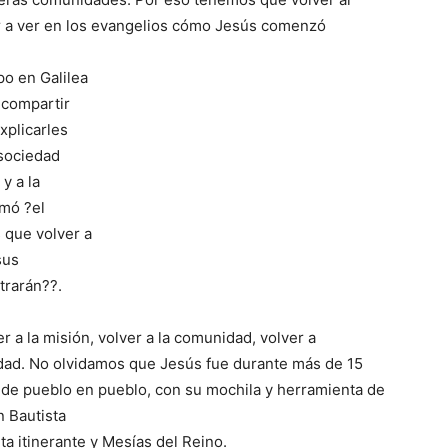
er a ver en los evangelios cómo Jesús comenzó
o en Galilea
 compartir
xplicarles
 sociedad
y a la
amó ?el
 que volver a
sus
trarán??.
er a la misión, volver a la comunidad, volver a
ldad. No olvidamos que Jesús fue durante más de 15
e, de pueblo en pueblo, con su mochila y herramienta de
 Bautista
eta itinerante y Mesías del Reino.