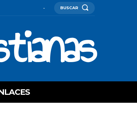
BUSCAR
-
stianas
NLACES