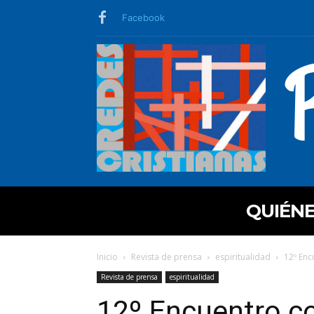
Facebook
QUIÉN
Inicio
Revista de prensa
espiritualidad
12º Enc
Revista de prensa
espiritualidad
12º Encuentro co