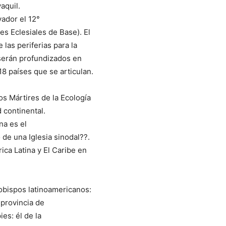
aquil.
ador el 12°
s Eclesiales de Base). El
las periferias para la
serán profundizados en
8 países que se articulan.
os Mártires de la Ecología
d continental.
na es el
de una Iglesia sinodal??.
ica Latina y El Caribe en
bispos latinoamericanos:
provincia de
es: él de la