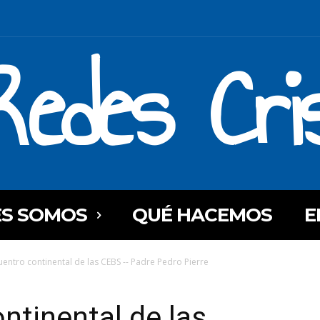
Redes Cri
ES SOMOS
QUÉ HACEMOS
E
uentro continental de las CEBS -- Padre Pedro Pierre
ntinental de las