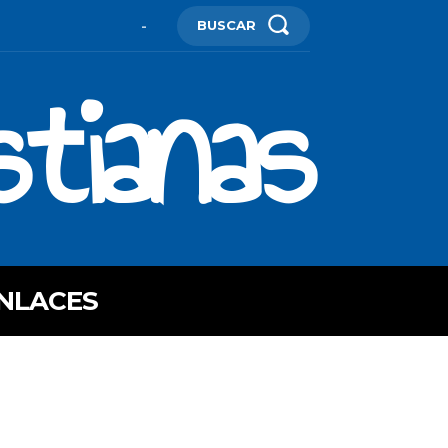
BUSCAR
-
stianas
NLACES