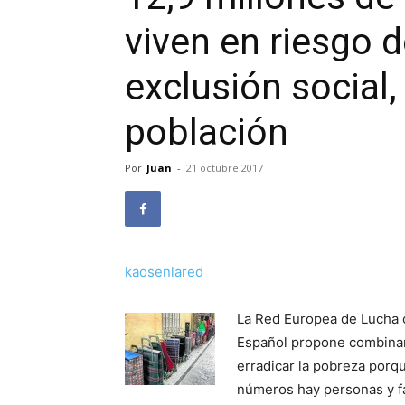
viven en riesgo 
exclusión social,
población
Por
Juan
-
21 octubre 2017
kaosenlared
La Red Europea de Lucha c
Español propone combinar 
erradicar la pobreza porq
números hay personas y fa