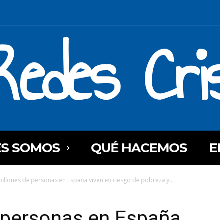
Redes Cri
ES SOMOS
QUÉ HACEMOS
E
millones de personas en España viven en riesgo de pobreza y...
 personas en España