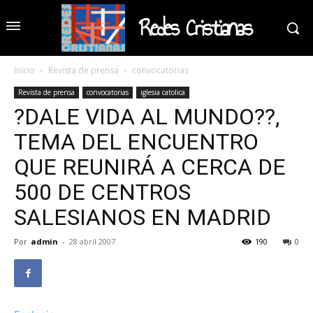
Redes Cristianas
Inicio
Revista de prensa
convocatorias
Revista de prensa
convocatorias
iglesia catolica
?DALE VIDA AL MUNDO??,
TEMA DEL ENCUENTRO
QUE REUNIRÁ A CERCA DE
500 DE CENTROS
SALESIANOS EN MADRID
Por
admin
-
28 abril 2007
190
0