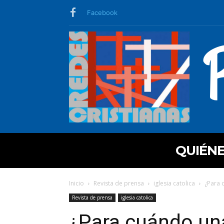
Facebook
QUIÉN
Inicio
Revista de prensa
iglesia catolica
¿Para 
Revista de prensa
iglesia catolica
¿Para cuándo una