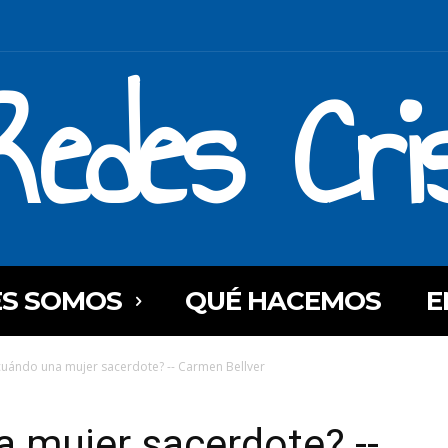
Redes Cri
ES SOMOS
QUÉ HACEMOS
E
cuándo una mujer sacerdote? -- Carmen Bellver
 mujer sacerdote? --