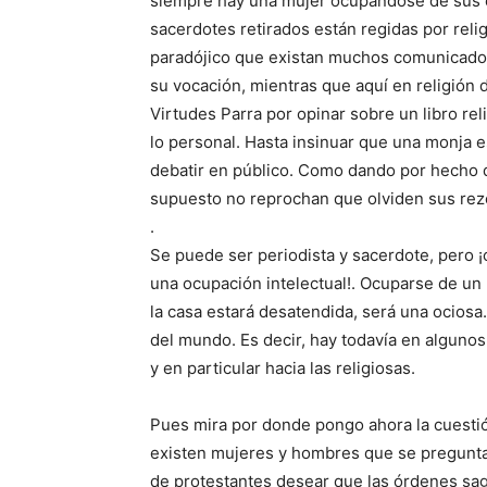
siempre hay una mujer ocupándose de sus c
sacerdotes retirados están regidas por rel
paradójico que existan muchos comunicadore
su vocación, mientras que aquí en religión d
Virtudes Parra por opinar sobre un libro rel
lo personal. Hasta insinuar que una monja e
debatir en público. Como dando por hecho q
supuesto no reprochan que olviden sus rez
.
Se puede ser periodista y sacerdote, pero ¡
una ocupación intelectual!. Ocuparse de un b
la casa estará desatendida, será una ociosa.
del mundo. Es decir, hay todavía en algunos 
y en particular hacia las religiosas.
Pues mira por donde pongo ahora la cuestió
existen mujeres y hombres que se pregunta
de protestantes desear que las órdenes sag