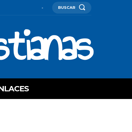
BUSCAR
-
stianas
NLACES