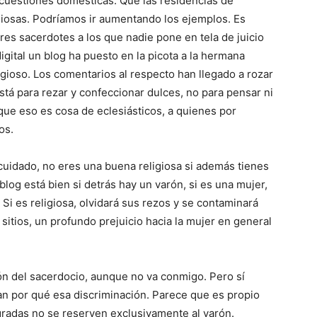
uestiones domésticas. Que las residencias de
igiosas. Podríamos ir aumentando los ejemplos. Es
s sacerdotes a los que nadie pone en tela de juicio
igital un blog ha puesto en la picota a la hermana
igioso. Los comentarios al respecto han llegado a rozar
stá para rezar y confeccionar dulces, no para pensar ni
ue eso es cosa de eclesiásticos, a quienes por
os.
cuidado, no eres una buena religiosa si además tienes
log está bien si detrás hay un varón, si es una mujer,
 Si es religiosa, olvidará sus rezos y se contaminará
sitios, un profundo prejuicio hacia la mujer en general
n del sacerdocio, aunque no va conmigo. Pero sí
n por qué esa discriminación. Parece que es propio
radas no se reserven exclusivamente al varón.