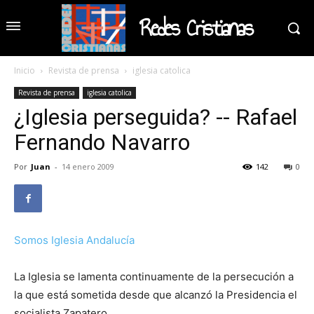
Redes Cristianas
Inicio
Revista de prensa
iglesia catolica
Revista de prensa
iglesia catolica
¿Iglesia perseguida? -- Rafael
Fernando Navarro
Por
Juan
-
14 enero 2009
142
0
Somos Iglesia Andalucía
La Iglesia se lamenta continuamente de la persecución a
la que está sometida desde que alcanzó la Presidencia el
socialista Zapatero.