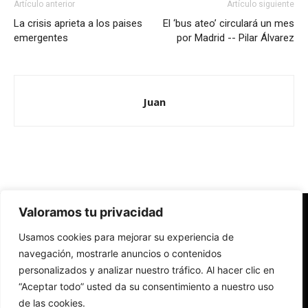
Artículo anterior
Artículo siguiente
La crisis aprieta a los paises
El ‘bus ateo’ circulará un mes
emergentes
por Madrid -- Pilar Álvarez
Juan
Valoramos tu privacidad
Redes Cristianas
Usamos cookies para mejorar su experiencia de
Una mirada alternativa sobre la Iglesia católica y la sociedad
- Colectivos de Redes Cristianas
navegación, mostrarle anuncios o contenidos
personalizados y analizar nuestro tráfico. Al hacer clic en
“Aceptar todo” usted da su consentimiento a nuestro uso
de las cookies.