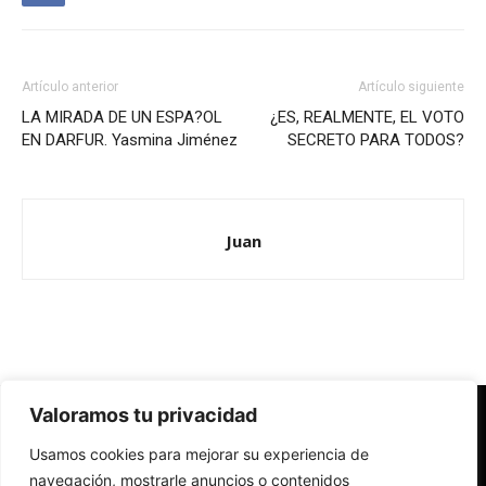
Artículo anterior
Artículo siguiente
LA MIRADA DE UN ESPA?OL
¿ES, REALMENTE, EL VOTO
EN DARFUR. Yasmina Jiménez
SECRETO PARA TODOS?
Juan
Valoramos tu privacidad
Redes Cristianas
Usamos cookies para mejorar su experiencia de
Una mirada alternativa sobre la Iglesia católica y la sociedad
- Colectivos de Redes Cristianas
navegación, mostrarle anuncios o contenidos