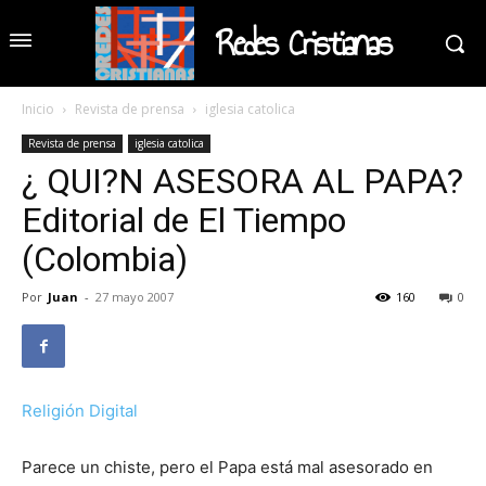
Redes Cristianas
Inicio
Revista de prensa
iglesia catolica
Revista de prensa
iglesia catolica
¿ QUI?N ASESORA AL PAPA?
Editorial de El Tiempo
(Colombia)
Por
Juan
-
27 mayo 2007
160
0
Religión Digital
Parece un chiste, pero el Papa está mal asesorado en