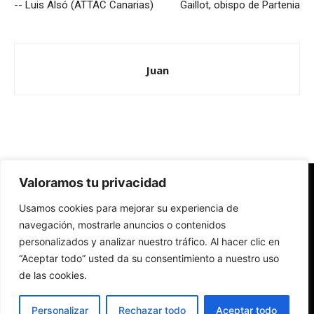
-- Luis Alsó (ATTAC Canarias)
Gaillot, obispo de Partenia
Juan
Valoramos tu privacidad
Redes Cristianas
Usamos cookies para mejorar su experiencia de
Una mirada alternativa sobre la Iglesia católica y la sociedad
- Colectivos de Redes Cristianas
navegación, mostrarle anuncios o contenidos
personalizados y analizar nuestro tráfico. Al hacer clic en
“Aceptar todo” usted da su consentimiento a nuestro uso
de las cookies.
Personalizar
Rechazar todo
Aceptar todo