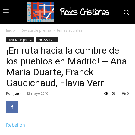
Redes Cristianas
Inicio
Revista de prensa
temas sociales
Revista de prensa
temas sociales
¡En ruta hacia la cumbre de
los pueblos en Madrid! -- Ana
Maria Duarte, Franck
Gaudichaud, Flavia Verri
Por
Juan
-
12 mayo 2010
156
0
Rebelión