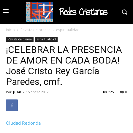
Redes Cristianas
Inicio
Revista de prensa
espiritualidad
Revista de prensa
espiritualidad
¡CELEBRAR LA PRESENCIA
DE AMOR EN CADA BODA!
José Cristo Rey García
Paredes, cmf.
Por
Juan
-
15 enero 2007
225
0
Ciudad Redonda