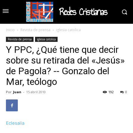
Redes Cristianas
Inicio
Revista de prensa
iglesia catolica
Revista de prensa
iglesia catolica
Y PPC, ¿Qué tiene que decir
sobre su retirada del «Jesús»
de Pagola? -- Gonzalo del
Mar, teólogo
Por
Juan
-
15 abril 2010
192
0
Eclesalia