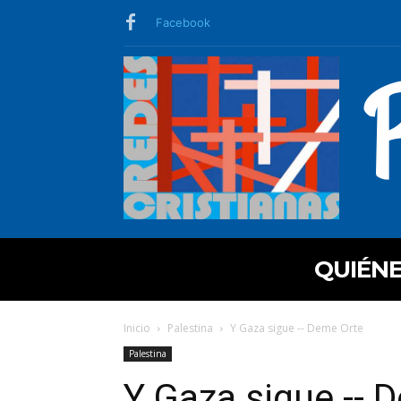
Facebook
QUIÉN
Inicio
Palestina
Y Gaza sigue -- Deme Orte
Palestina
Y Gaza sigue -- 