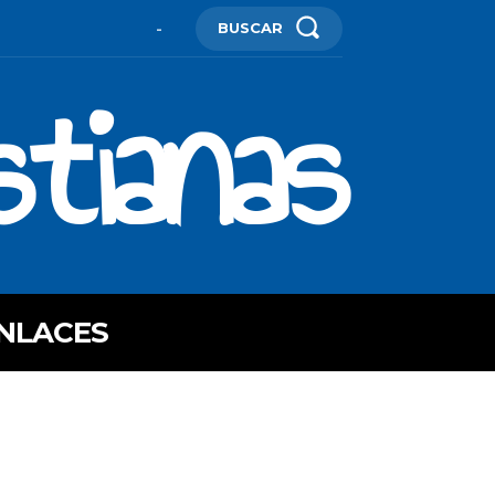
BUSCAR
-
stianas
NLACES