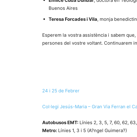
Emilce Cuda Dunbar
, doctora en Teolog
Buenos Aires
Teresa Forcades i Vila
, monja benedictin
Esperem la vostra assistència i sabem que,
persones del vostre voltant. Continuarem i
24 i 25 de Febrer
Col·legi Jesús-Maria – Gran Via Ferran el Cat
Autobusos EMT:
Línies 2, 3, 5, 7, 60, 62, 63,
Metro:
Línies 1, 3 i 5 (A?ngel Guimera?)