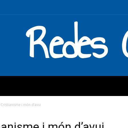
Redes C
MOS
QUÉ HACEMOS
ENLAC
Cristianisme i món d’avui
anisme i món d’avui