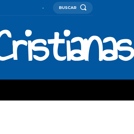
BUSCAR
-
ristianas
ES
MORE