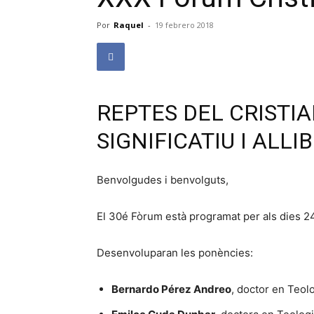
Por
Raquel
-
19 febrero 2018
REPTES DEL CRISTIA
SIGNIFICATIU I ALL
Benvolgudes i benvolguts,
El 30é Fòrum està programat per als dies 24
Desenvoluparan les ponències:
Bernardo Pérez Andreo
, doctor en Teol