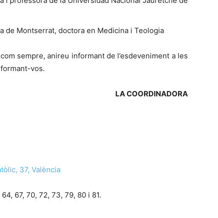
ia i professora de la Universidad Nacional Jauretche de
a de Montserrat, doctora en Medicina i Teologia
 com sempre, anireu informant de l’esdeveniment a les
nformant-vos.
LA COORDINADORA
òlic, 37, València
 64, 67, 70, 72, 73, 79, 80 i 81.