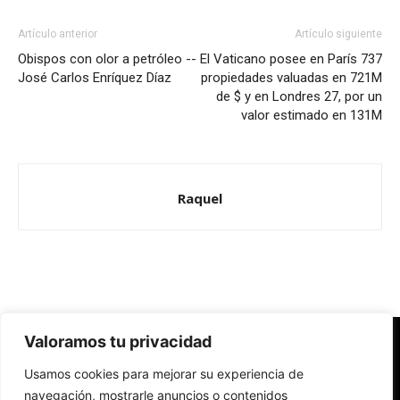
Artículo anterior
Artículo siguiente
Obispos con olor a petróleo --
El Vaticano posee en París 737
José Carlos Enríquez Díaz
propiedades valuadas en 721M
de $ y en Londres 27, por un
valor estimado en 131M
Raquel
Valoramos tu privacidad
Redes Cristianas
Usamos cookies para mejorar su experiencia de
Una mirada alternativa sobre la Iglesia católica y la sociedad
- Colectivos de Redes Cristianas
navegación, mostrarle anuncios o contenidos