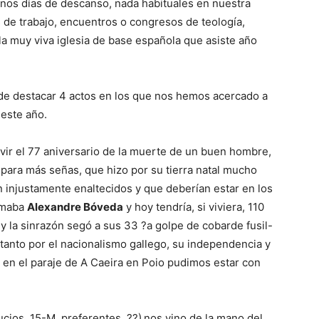
unos días de descanso, nada habituales en nuestra
 de trabajo, encuentros o congresos de teología,
la muy viva iglesia de base española que asiste año
de destacar 4 actos en los que nos hemos acercado a
 este año.
vir el 77 aniversario de la muerte de un buen hombre,
, para más señas, que hizo por su tierra natal mucho
n injustamente enaltecidos y que deberían estar en los
lamaba
Alexandre Bóveda
y hoy tendría, si viviera, 110
o y la sinrazón segó a sus 33 ?a golpe de cobarde fusil-
anto por el nacionalismo gallego, su independencia y
 en el paraje de A Caeira en Poio pudimos estar con
cios, 15-M, preferentes, ??)
nos vino de la mano del