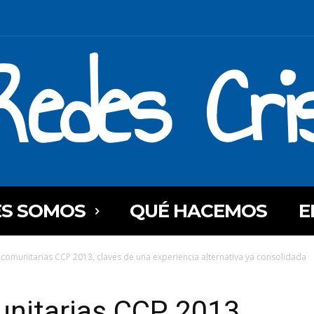
Redes Cri
ES SOMOS
QUÉ HACEMOS
E
comunitarias CCP 2013, claves de una experiencia alternativa ya consolidada
nitarias CCP 2013,