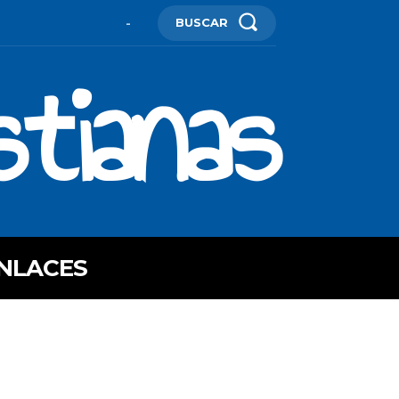
BUSCAR
-
stianas
NLACES