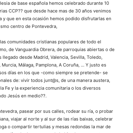
glesia de base española hemos celebrado durante 10
tarias CCP?? que desde hace mas de 30 años venimos
la y que en esta ocasión hemos podido disfrutarlas en
mismo centro de Pontevedra,
las comunidades cristianas populares de todo el
ismo, de Vanguardia Obrera, de parroquias abiertas o de
llegado desde Madrid, Valencia, Sevilla, Toledo,
s, Murcia, Málaga, Pamplona, A Coruña, … Y justo es
sos días en los que -como siempre se pretende- se
nales de: vivir todos junt@s, de una manera austera,
la Fe y la experiencia comunitaria o los diversos
ndo Jesús en medio??.
ontevedra, pasear por sus calles, rodear su ría, o probar
na, viajar al norte y al sur de las rías baixas, celebrar
 yoga o compartir tertulias y mesas redondas la mar de