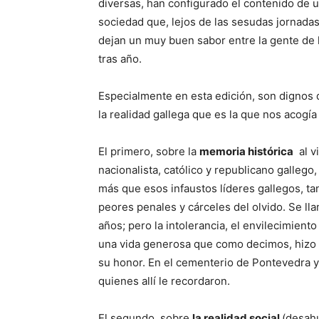
diversas, han configurado el contenido de 
sociedad que, lejos de las sesudas jornadas
dejan un muy buen sabor entre la gente de 
tras año.
Especialmente en esta edición, son dignos 
la realidad gallega que es la que nos acogía
El primero, sobre la
memoria histórica
al vi
nacionalista, católico y republicano gallego
más que esos infaustos líderes gallegos, ta
peores penales y cárceles del olvido. Se l
años; pero la intolerancia, el envilecimient
una vida generosa que como decimos, hizo t
su honor. En el cementerio de Pontevedra y
quienes allí le recordaron.
El segundo, sobre
la realidad social
(desahu