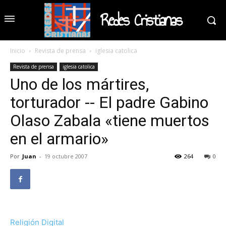
Redes Cristianas
Inicio
Revista de prensa
iglesia catolica
Revista de prensa
iglesia catolica
Uno de los mártires,
torturador -- El padre Gabino
Olaso Zabala «tiene muertos
en el armario»
Por
Juan
-
19 octubre 2007
264
0
Religión Digital