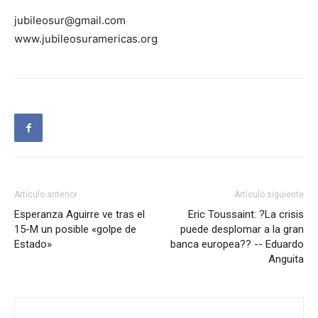
jubileosur@gmail.com
www.jubileosuramericas.org
Artículo anterior
Artículo siguiente
Esperanza Aguirre ve tras el
Eric Toussaint: ?La crisis
15-M un posible «golpe de
puede desplomar a la gran
Estado»
banca europea?? -- Eduardo
Anguita