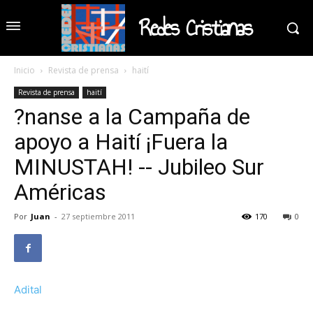
Redes Cristianas
Inicio
Revista de prensa
haití
Revista de prensa
haití
?nanse a la Campaña de
apoyo a Haití ¡Fuera la
MINUSTAH! -- Jubileo Sur
Américas
Por
Juan
-
27 septiembre 2011
170
0
Adital